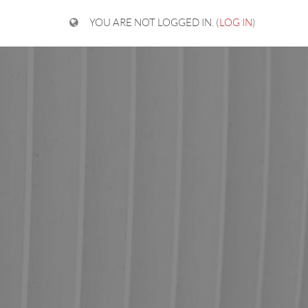
YOU ARE NOT LOGGED IN. (
LOG IN
)