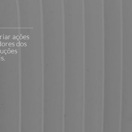
iar ações
dores dos
luções
s.